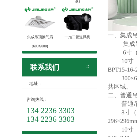
罩)
一、集成吊
集成吊顶换气扇
一拖二管道风机
集成吊顶
(600X600)
6寸（小型）
10寸（标准
联系我们
BPT15-16
300×6
地址：
共区域。
二、普通吊
咨询热线：
普通吊顶
134 2236 3303
8寸（200
134 2236 3303
296×296
10寸（25