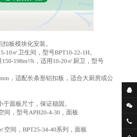
铝扣板模块化安装。
10㎡卫生间，型号BPT10-22-1H。
0-198m³/h，适用10-20㎡厨卫，型号
×600mm，适配长条形铝扣板，适合大厨房或公
在
小于面板尺寸，保证稳固。
微
间，型号APB20-4-30，面板
134
㎡空间，BPT25-34-40系列，面板
TO