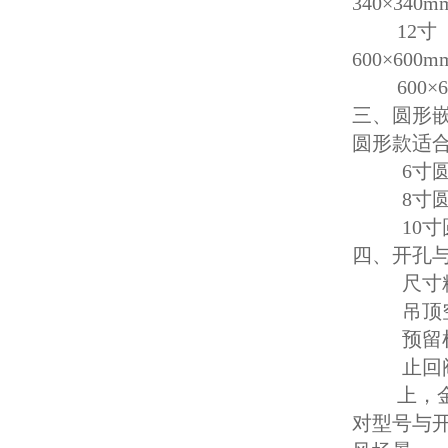
340×340
12寸（30
600×600
600×6
三、圆形
圆形款适
6寸圆形：
8寸圆形：
10寸圆形
四、开孔
尺寸精准：
吊顶空间：
预留检修
止回阀适配
上，金羚嵌
对型号与