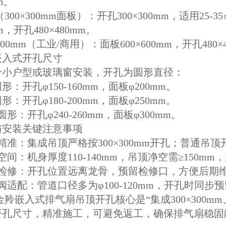
mm。
0×300mm面板）：开孔300×300mm，适用25-35
mm，开孔480×480mm。
00mm（工业/商用）：面板600×600mm，开孔48
嵌入式开孔尺寸
合小户型或玻璃窗安装，开孔为圆形直径：
开孔φ150-160mm，面板φ200mm。
开孔φ180-200mm，面板φ250mm。
：开孔φ240-260mm，面板φ300mm。
与安装关键注意事项
集成吊顶严格按300×300mm开孔；普通吊顶开
机身厚度110-140mm，吊顶净空需≥150mm
：开孔位置远离龙骨，预留检修口，方便后期
：管道口径多为φ100-120mm，开孔时同步
入式排气扇吊顶开孔核心是“集成300×300m
开孔尺寸，精准施工，可避免返工，确保排气扇稳固